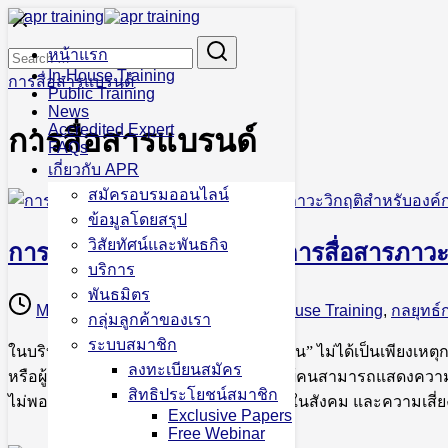
Skip
to
Search
Search
content
หน้าแรก
for:
In-House Training
การสื่อสารแบรนด์
Public Training
News
Accredited Expert
การสื่อสารแบรนด์
FAQs
เกี่ยวกับ APR
สมัครอบรมออนไลน์
ข้อมูลโดยสรุป
วิสัยทัศน์และพันธกิจ
การจัดการข้อร้องเรียนและการสื่อสารภาวะ
บริการ
พันธมิตร
May 27, 2026
May 27, 2026
In-House Training
,
กลยุทธ์
กลุ่มลูกค้าของเรา
ระบบสมาชิก
ในบริบทขององค์กรยุคปัจจุบัน “ข้อร้องเรียน” ไม่ได้เป็นเพียง
ลงทะเบียนสมัคร
หรือผู้มีส่วนได้ส่วนเสีย โดยเฉพาะในยุคที่ผู้คนสามารถแสดงคว
สิทธิประโยชน์สมาชิก
ไม่พอใจในวงกว้าง กระแสวิพากษ์วิจารณ์ในสังคม และความเสี่ยง
Exclusive Papers
Free Webinar