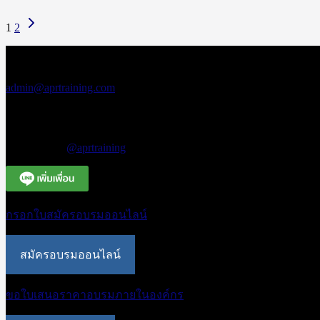
1
2
สอบถามข้อมูลเพิ่มเติม
เอพีอาร์ อบรมสัมมนา
admin@aprtraining.com
โทรศัพท์ 02-575-2415-7 ต่อ 15-16
โทรศัพท์สายด่วน 094-663-3331
Line Official
@aprtraining
กรอกใบสมัครอบรมออนไลน์
สมัครอบรมออนไลน์
ขอใบเสนอราคาอบรมภายในองค์กร