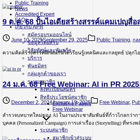
Public Training
News
Accredited Expert
FAQs
9 ต.ค. 68 ปั้นไอเดียสร้างสรรค์แคมเปญสื่
เกี่ยวกับ APR
สมัครอบรมออนไลน์
June 10, 2025
September 29, 2025
Public Training
,
กลย
ข้อมูลโดยสรุป
วิสัยทัศน์และพันธกิจ
ความคิดสร้างสรรค์ฝึกฝนกันได้ เรียนรู้เทคนิคและกลยุทธ์ ปลุกไอ
บริการ
พันธมิตร
กลุ่มลูกค้าของเรา
ระบบสมาชิก
24 ม.ค. 68 Free Webinar: AI in PR 20
ลงทะเบียนสมัคร
สิทธิประโยชน์สมาชิก
December 2, 2024
January 19, 2025
Free Webinar
,
Pub
Exclusive Papers
Free Webinar
สำรวจบทบาทใหม่ของ AI ในงานประชาสัมพันธ์ที่ก้าวไกลกว่าการท
บุคคล (Personalized Campaign) การเล่าเรื่อง (Storytelling) ที่ทรง
ระบบสมาชิก
สมาชิกเข้าสู่ระบบ