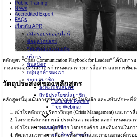
Public Training
News
Accredited Expert
FAQs
เกี่ยวกับ APR
สมัครอบรมออนไลน์
ข้อมูลโดยสรุป
วิสัยทัศน์และพันธกิจ
บริการ
หลักสูตร “Crisis Communication Playbook for Leaders” ได้รับ
พันธมิตร
วางแผนตอบสนอง การกำหนดแนวทางการสื่อสาร และการพัฒนา Cris
กลุ่มลูกค้าของเรา
ระบบสมาชิก
วัตถุประสงค์ของหลักสูตร
ลงทะเบียนสมัคร
สิทธิประโยชน์สมาชิก
หลักสูตรนี้มุ่งเน้นการสร้างความเข้าใจเชิงลึก และเสริมทักษะ
Exclusive Papers
Free Webinar
เข้าใจหลักการบริหารวิกฤต (Crisis Management) และการสื่
วิเคราะห์สถานการณ์ ประเมินความเสี่ยง และกำหนดแน
ระบบสมาชิก
เข้าใจบทบาทของผู้บริหาร โฆษกองค์กร และทีมงานในภา
สมาชิกเข้าสู่ระบบ
พัฒนาแนวทางการสื่อสารทั้งภายในและภายนอกองค์กรอย่