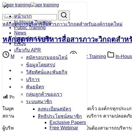
Skip
to
Search
Search
content
หน้าแรก
for:
In-House Training
หลักสูตรการบริหารสื่อสารภาวะวิกฤตสำหรับองค์กรยุคใหม่
Public Training
News
หลักสูตรการบริหารสื่อสารภาวะวิกฤตสำหรั
Accredited Expert
FAQs
เกี่ยวกับ APR
May 27, 2026
June 13, 2026
APR Training
In-Hous
สมัครอบรมออนไลน์
ข้อมูลโดยสรุป
Facebook
วิสัยทัศน์และพันธกิจ
Twitter
บริการ
Line
พันธมิตร
กลุ่มลูกค้าของเรา
Post Views:
34
ระบบสมาชิก
ในยุคที่ข้อมูลข่าวสารแพร่กระจายอย่างรวดเร็ว องค์กรทุกประเภทต
ลงทะเบียนสมัคร
สถานการณ์วิกฤต ไม่ว่าจะเป็นประเด็นด้านบริการ ความปลอดภัย 
สิทธิประโยชน์สมาชิก
Exclusive Papers
Free Webinar
ผู้บริหารและทีมงานด้านการสื่อสารจึงจำเป็นต้องสามารถบริหารส