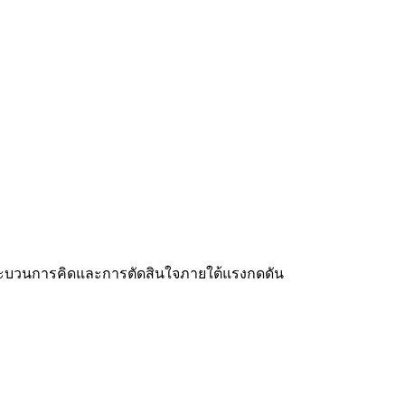
กระบวนการคิดและการตัดสินใจภายใต้แรงกดดัน