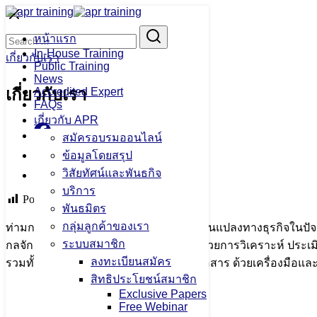
Skip
to
Search
Search
content
หน้าแรก
for:
In-House Training
เกี่ยวกับเรา
Public Training
News
เกี่ยวกับเรา
Accredited Expert
FAQs
เกี่ยวกับ APR
Facebook
สมัครอบรมออนไลน์
Twitter
ข้อมูลโดยสรุป
วิสัยทัศน์และพันธกิจ
Line
บริการ
Post Views:
539
พันธมิตร
กลุ่มลูกค้าของเรา
ท่ามกลางกระแสการแข่งขันและการเปลี่ยนแปลงทางธุรกิจในปัจจุบัน
ระบบสมาชิก
กลจักรสำคัญ คือ การสื่อสารเชิงกลยุทธ์ ด้วยการวิเคราะห์ ประ
ลงทะเบียนสมัคร
รวมทั้งกำหนดนโยบายและวางแผนการสื่อสาร ด้วยเครื่องมือและกลวิ
สิทธิประโยชน์สมาชิก
Exclusive Papers
Free Webinar