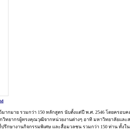
td
ทธ์ไว้มากมาย รวมกว่า 150 หลักสูตร นับตั้งแต่ปี พ.ศ. 2546 โดยคร
ติจากวิทยากรผู้ทรงคุณวุฒิจากหน่วยงานต่างๆ อาทิ มหาวิทยาลัยแ
ี่ปรึกษางานกิจกรรมพิเศษ และสื่อมวลชน รวมกว่า 150 ท่าน ทั้ง