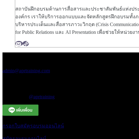
สถาบันฝึกอบรมด้านการสื่อสารและประชาสัมพันธ์แห่งประ
องค์กร เราให้บริการออกแบบและจัดหลักสูตรฝึกอบรมทั้งภาย
บริหารประเด็นและสื่อสารภาวะวิกฤต (Crisis Communicatio
for Public Relations และ AI Presentation เพื่อช่วยให้หน
สอบถามข้อมูลเพิ่มเติม
เอพีอาร์ อบรมสัมมนา
admin@aprtraining.com
โทรศัพท์ 02-575-2415-7 ต่อ 15-16
โทรศัพท์สายด่วน 094-663-3331
Line Official
@aprtraining
กรอกใบสมัครอบรมออนไลน์
สมัครอบรมออนไลน์