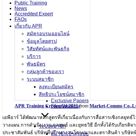
Public Training
News
Accredited Expert
FAQs
เกี่ยวกับ APR
สมัครอบรมออนไลน์
ข้อมูลโดยสรุป
วิสัยทัศน์และพันธกิจ
บริการ
พันธมิตร
กลุ่มลูกค้าของเรา
ระบบสมาชิก
ลงทะเบียนสมัคร
สิทธิประโยชน์สมาชิก
Exclusive Papers
APR Training Credential 2021
from
Market-Comms Co.,L
Free Webinar
เอพีอาร์ ได้พัฒนาหลักสูตรที่เกี่ยวเนื่องกับการสื่อสารเชิงกลยุ
วางแผน การดำเนินงาน กลยุทธ์ และยุทธวิธี อีกทั้งได้รับเกียร
ระบบสมาชิก
ประชาสัมพันธ์ บริษัทที่ปรึกษางานโฆษณาและตราสินค้า บริษัทท
สมาชิกเข้าสู่ระบบ