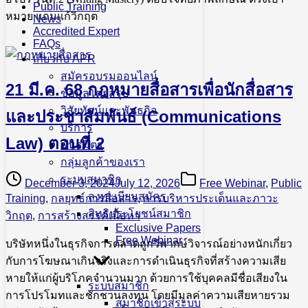
Public Training
หมาย แถมแก้วิกฤต
News
Accredited Expert
FAQs
เกี่ยวกับ APR
สมัครอบรมออนไลน์
21 มี.ค. 68 กฎหมายสื่อสารเพื่อนักสื่อสาร
ข้อมูลโดยสรุป
วิสัยทัศน์และพันธกิจ
และประชาสัมพันธ์ (Communications
บริการ
Law) ตอนที่ 2
พันธมิตร
กลุ่มลูกค้าของเรา
ระบบสมาชิก
December 3, 2024
July 12, 2026
Free Webinar
,
Public
ลงทะเบียนสมัคร
Training
,
กลยุทธ์การสื่อสาร
,
การบริหารประเด็นและภาวะ
สิทธิประโยชน์สมาชิก
วิกฤต
,
การสร้างสรรค์เนื้อหา
Exclusive Papers
Free Webinar
บริษัทหนึ่งในธุรกิจการตลาดถูกวิพากษ์วิจารณ์อย่างหนักเกี่ยว
กับการโฆษณาเกินจริงและการดำเนินธุรกิจที่สร้างความเสีย
หายให้แก่ผู้บริโภคจำนวนมาก ด้วยการใช้บุคคลมีชื่อเสียงใน
ระบบสมาชิก
การโปรโมทและชักชวนลงทุน โดยมีมูลค่าความเสียหายรวม
สมาชิกเข้าสู่ระบบ