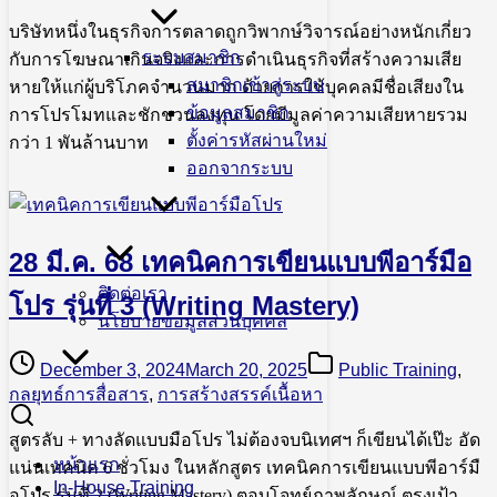
บริษัทหนึ่งในธุรกิจการตลาดถูกวิพากษ์วิจารณ์อย่างหนักเกี่ยว
ระบบสมาชิก
กับการโฆษณาเกินจริงและการดำเนินธุรกิจที่สร้างความเสีย
สมาชิกเข้าสู่ระบบ
หายให้แก่ผู้บริโภคจำนวนมาก ด้วยการใช้บุคคลมีชื่อเสียงใน
ข้อมูลสมาชิก
การโปรโมทและชักชวนลงทุน โดยมีมูลค่าความเสียหายรวม
ตั้งค่ารหัสผ่านใหม่
กว่า 1 พันล้านบาท
ออกจากระบบ
28 มี.ค. 68 เทคนิคการเขียนแบบพีอาร์มือ
ติดต่อเรา
โปร รุ่นที่ 3 (Writing Mastery)
นโยบายข้อมูลส่วนบุคคล
December 3, 2024
March 20, 2025
Public Training
,
กลยุทธ์การสื่อสาร
,
การสร้างสรรค์เนื้อหา
สูตรลับ + ทางลัดแบบมือโปร ไม่ต้องจบนิเทศฯ ก็เขียนได้เป๊ะ อัด
หน้าแรก
แน่นเทคนิค 6 ชั่วโมง ในหลักสูตร เทคนิคการเขียนแบบพีอาร์มื
In-House Training
อโปร รุ่นที่ 2 (Writing Mastery) ตอบโจทย์ภาพลักษณ์ ตรงเป้า