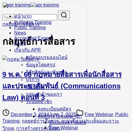
Skip
to
Search
Search
content
หน้าแรก
for:
In-House Training
กลยุทธ์การสื่อสาร
Public Training
News
Accredited Expert
กลยุทธ์การสื่อสาร
FAQs
เกี่ยวกับ APR
สมัครอบรมออนไลน์
ข้อมูลโดยสรุป
วิสัยทัศน์และพันธกิจ
9 พ.ค. 68 กฎหมายสื่อสารเพื่อนักสื่อสาร
บริการ
และประชาสัมพันธ์ (Communications
พันธมิตร
กลุ่มลูกค้าของเรา
Law) ตอนที่ 3
ระบบสมาชิก
ลงทะเบียนสมัคร
December 3, 2024
June 7, 2025
Free Webinar
,
Public
สิทธิประโยชน์สมาชิก
Training
,
กลยุทธ์การสื่อสาร
,
การบริหารประเด็นและภาวะ
Exclusive Papers
Free Webinar
วิกฤต
,
การสร้างสรรค์เนื้อหา