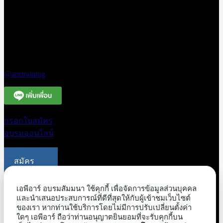
575-2415-7 ต่อ
15-16
โทรศัพท์สาย
ด่วน 094-663-
3331
Line Official
@aprtraining
กรอกใบสมัคร
อบรมออนไลน์
สมัคร
อบรม
ออนไลน์
เอพีอาร์ อบรมสัมมนา ใช้คุกกี้ เพื่อจัดการข้อมูลส่วนบุคคล
และนำเสนอประสบการณ์ที่ดีที่สุดให้กับผู้เข้าชมเว็บไซต์
ของเรา หากท่านใช้บริการโดยไม่มีการปรับเปลี่ยนตั้งค่า
ขอใบเสนอ
ใดๆ เอพีอาร์ ถือว่าท่านอนุญาตยินยอมที่จะรับคุกกี้บน