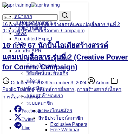
Skip
to
Search
Search
content
หน้าแรก
for:
In-House Training
16 ก.พ. 67 นักปั้นไอเดียสร้างสรรค์แคมเปญสื่อสาร รุ่นที่ 2
Public Training
(Creative Power for Comm. Campaign)
News
Accredited Expert
16 ก.พ. 67 นักปั้นไอเดียสร้างสรรค์
FAQs
เกี่ยวกับ APR
แคมเปญสื่อสาร รุ่นที่ 2 (Creative Power
สมัครอบรมออนไลน์
for Comm. Campaign)
ข้อมูลโดยสรุป
วิสัยทัศน์และพันธกิจ
บริการ
October 19, 2023
December 3, 2024
Admin
พันธมิตร
Public Training
,
กลยุทธ์การสื่อสาร
,
การสร้างสรรค์เนื้อหา
,
กลุ่มลูกค้าของเรา
การสื่อสารแบรนด์
ระบบสมาชิก
ลงทะเบียนสมัคร
Facebook
สิทธิประโยชน์สมาชิก
Twitter
Exclusive Papers
Line
Free Webinar