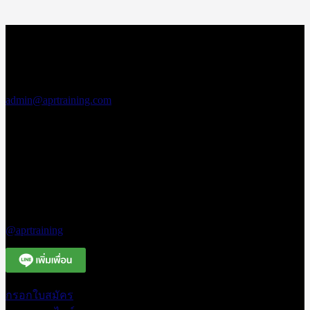
สอบถามข้อมูล
เพิ่มเติม
เอพีอาร์ อบรม
สัมมนา
admin@aprtraining.com
โทรศัพท์ 02-
575-2415-7 ต่อ
15-16
โทรศัพท์สาย
ด่วน 094-663-
3331
Line Official
@aprtraining
กรอกใบสมัคร