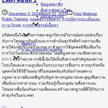
ข้อมูลสมาชิก
ตั้งค่ารหัสผ่านใหม่
December 3, 2024
March 21, 2025
Free Webinar
,
ออกจากระบบ
Public Training
,
กลยุทธ์การสื่อสาร
,
การบริหารประเด็นและ
ภาวะวิกฤต
,
การสร้างสรรค์เนื้อหา
บริษัทหนึ่งในธุรกิจการตลาดถูกวิพากษ์วิจารณ์อย่างหนักเกี่ยว
กับการโฆษณาเกินจริงและการดำเนินธุรกิจที่สร้างความเสีย
ติดต่อเรา
หายให้แก่ผู้บริโภคจำนวนมาก ด้วยการใช้บุคคลมีชื่อเสียงใน
นโยบายข้อมูลส่วนบุคคล
การโปรโมทและชักชวนลงทุน โดยมีมูลค่าความเสียหายรวม
กว่า 1 พันล้านบาท กรณีนี้เน้นให้เห็นถึงความสำคัญของความ
โปร่งใสและความถูกต้องในกระบวนการสื่อสาร หากธุรกิจหรือ
บุคคลใดใช้วิธีโฆษณาที่ไม่สอดคล้องกับข้อกำหนดทาง
กฎหมาย อาจต้องเผชิญกับปัญหาทางกฎหมายและสูญเสียความ
เชื่อมั่นจากสาธารณะ ร่วมเรียนรู้เรื่องกฎหมายสื่อสารและ
โฆษณาเพื่อป้องกันความเสี่ยงและสร้างมาตรฐานที่ดีให้กับการ
ทำธุรกิจในอนาคต!