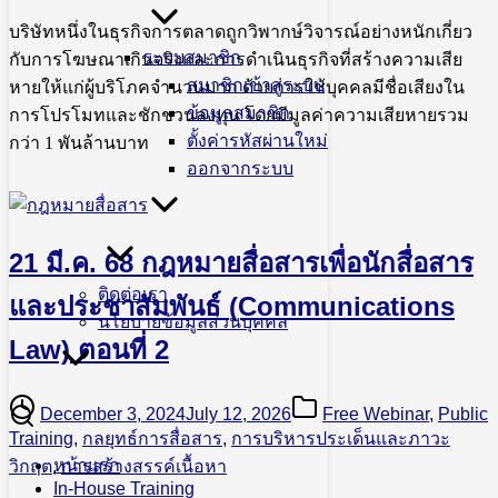
บริษัทหนึ่งในธุรกิจการตลาดถูกวิพากษ์วิจารณ์อย่างหนักเกี่ยว
ระบบสมาชิก
กับการโฆษณาเกินจริงและการดำเนินธุรกิจที่สร้างความเสีย
สมาชิกเข้าสู่ระบบ
หายให้แก่ผู้บริโภคจำนวนมาก ด้วยการใช้บุคคลมีชื่อเสียงใน
ข้อมูลสมาชิก
การโปรโมทและชักชวนลงทุน โดยมีมูลค่าความเสียหายรวม
ตั้งค่ารหัสผ่านใหม่
กว่า 1 พันล้านบาท
ออกจากระบบ
21 มี.ค. 68 กฎหมายสื่อสารเพื่อนักสื่อสาร
ติดต่อเรา
และประชาสัมพันธ์ (Communications
นโยบายข้อมูลส่วนบุคคล
Law) ตอนที่ 2
December 3, 2024
July 12, 2026
Free Webinar
,
Public
Training
,
กลยุทธ์การสื่อสาร
,
การบริหารประเด็นและภาวะ
หน้าแรก
วิกฤต
,
การสร้างสรรค์เนื้อหา
In-House Training