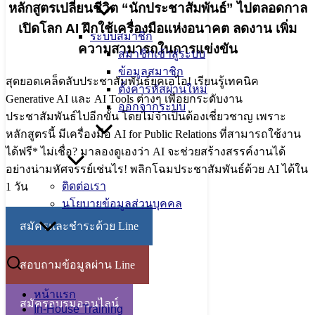
หลักสูตรเปลี่ยนชีวิต “นักประชาสัมพันธ์” ไปตลอดกาล
เปิดโลก AI ฝึกใช้เครื่องมือแห่งอนาคต ลดงาน เพิ่ม
ระบบสมาชิก
ความสามารถในการแข่งขัน
สมาชิกเข้าสู่ระบบ
ข้อมูลสมาชิก
สุดยอดเคล็ดลับประชาสัมพันธ์ยุคเอไอ! เรียนรู้เทคนิค
ตั้งค่ารหัสผ่านใหม่
Generative AI และ AI Tools ต่างๆ เพื่อยกระดับงาน
ออกจากระบบ
ประชาสัมพันธ์ไปอีกขั้น โดยไม่จำเป็นต้องเชี่ยวชาญ เพราะ
หลักสูตรนี้ มีเครื่องมือ AI for Public Relations ที่สามารถใช้งาน
ได้ฟรี* ไม่เชื่อ? มาลองดูเองว่า AI จะช่วยสร้างสรรค์งานได้
อย่างน่ามหัศจรรย์เช่นไร! พลิกโฉมประชาสัมพันธ์ด้วย AI ได้ใน
ติดต่อเรา
1 วัน
นโยบายข้อมูลส่วนบุคคล
สมัครและชำระด้วย Line
สอบถามข้อมูลผ่าน Line
หน้าแรก
สมัครอบรมออนไลน์
In-House Training