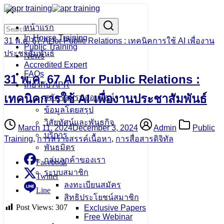
Skip
to
Search
Search
content
หน้าแรก
for:
In-House Training
31 พ.ค. 67 AI for Public Relations : เทคนิคการใช้ AI เพื่องาน
Public Training
ประชาสัมพันธ์
News
Accredited Expert
FAQs
31 พ.ค. 67 AI for Public Relations :
เกี่ยวกับ APR
เทคนิคการใช้ AI เพื่องานประชาสัมพันธ์
สมัครอบรมออนไลน์
ข้อมูลโดยสรุป
วิสัยทัศน์และพันธกิจ
March 11, 2024
December 3, 2024
Admin
Public
บริการ
Training
,
การสร้างสรรค์เนื้อหา
,
การสื่อสารดิจิทัล
พันธมิตร
กลุ่มลูกค้าของเรา
Facebook
ระบบสมาชิก
Twitter
ลงทะเบียนสมัคร
Line
สิทธิประโยชน์สมาชิก
Post Views:
307
Exclusive Papers
Free Webinar