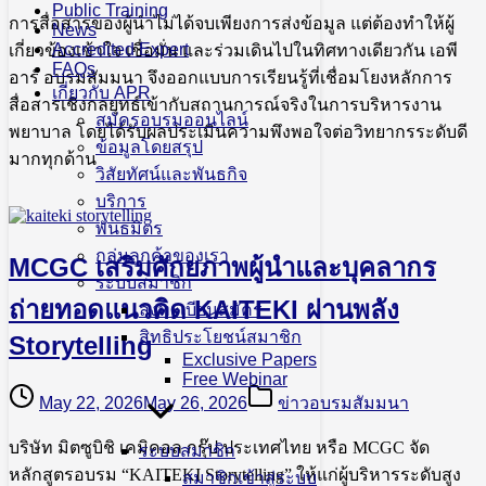
Public Training
การสื่อสารของผู้นำไม่ได้จบเพียงการส่งข้อมูล แต่ต้องทำให้ผู้
News
Accredited Expert
เกี่ยวข้องเข้าใจ เชื่อมั่น และร่วมเดินไปในทิศทางเดียวกัน เอพี
FAQs
อาร์ อบรมสัมมนา จึงออกแบบการเรียนรู้ที่เชื่อมโยงหลักการ
เกี่ยวกับ APR
สื่อสารเชิงกลยุทธ์เข้ากับสถานการณ์จริงในการบริหารงาน
สมัครอบรมออนไลน์
พยาบาล โดยได้รับผลประเมินความพึงพอใจต่อวิทยากรระดับดี
ข้อมูลโดยสรุป
มากทุกด้าน
วิสัยทัศน์และพันธกิจ
บริการ
พันธมิตร
กลุ่มลูกค้าของเรา
MCGC เสริมศักยภาพผู้นำและบุคลากร
ระบบสมาชิก
ถ่ายทอดแนวคิด KAITEKI ผ่านพลัง
ลงทะเบียนสมัคร
สิทธิประโยชน์สมาชิก
Storytelling
Exclusive Papers
Free Webinar
May 22, 2026
May 26, 2026
ข่าวอบรมสัมมนา
บริษัท มิตซูบิชิ เคมิคอล กรุ๊ป ประเทศไทย หรือ MCGC จัด
ระบบสมาชิก
หลักสูตรอบรม “KAITEKI Storytelling” ให้แก่ผู้บริหารระดับสูง
สมาชิกเข้าสู่ระบบ