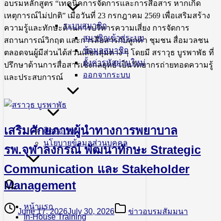
อบรมหลักสูตร “เทคนิคการจัดการและการสื่อสาร หากเกิด
เหตุการณ์ไม่ปกติ” เมื่อวันที่ 23 กรกฎาคม 2569 เพื่อเสริมสร้าง
ระบบสมาชิก
ความรู้และทักษะด้านการบริหารความเสี่ยง การจัดการ
สมาชิกเข้าสู่ระบบ
สถานการณ์วิกฤต และการสื่อสารกับลูกค้า ชุมชน สื่อมวลชน
ข้อมูลสมาชิก
ตลอดจนผู้มีส่วนได้ส่วนเสียกลุ่มต่าง ๆ โดยมี สราวุธ บูรพาพัธ ที่
ตั้งค่ารหัสผ่านใหม่
ปรึกษาด้านการสื่อสารเชิงกลยุทธ์ เป็นวิทยากรถ่ายทอดความรู้
ออกจากระบบ
และประสบการณ์
เสริมศักยภาพผู้นำทางการพยาบาล
ติดต่อเรา
นโยบายข้อมูลส่วนบุคคล
รพ.จุฬาลงกรณ์ พัฒนาทักษะ Strategic
Communication และ Stakeholder
Management
หน้าแรก
June 17, 2026
July 30, 2026
ข่าวอบรมสัมมนา
In-House Training