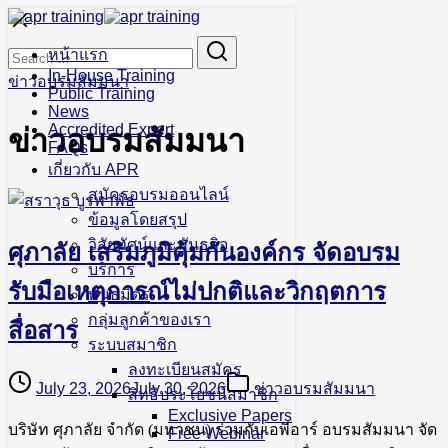
Skip
to
Search
Search
content
หน้าแรก
for:
In-House Training
ข่าวอบรมสัมมนา
Public Training
News
Accredited Expert
ข่าวอบรมสัมมนา
FAQs
เกี่ยวกับ APR
สมัครอบรมออนไลน์
ข้อมูลโดยสรุป
วิสัยทัศน์และพันธกิจ
ศุภาลัย เสริมภูมิคุ้มกันองค์กร จัดอบรม
บริการ
รับมือเหตุการณ์ไม่ปกติและวิกฤตการ
พันธมิตร
กลุ่มลูกค้าของเรา
สื่อสาร
ระบบสมาชิก
ลงทะเบียนสมัคร
July 23, 2026
July 30, 2026
ข่าวอบรมสัมมนา
สิทธิประโยชน์สมาชิก
Exclusive Papers
บริษัท ศุภาลัย จำกัด (มหาชน) ร่วมกับเอพีอาร์ อบรมสัมมนา จัด
Free Webinar