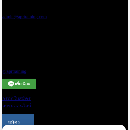
เอพีอาร์ อบรม
สัมมนา
admin@aprtraining.com
โทรศัพท์ 02-
575-2415-7 ต่อ
15-16
โทรศัพท์สาย
ด่วน 094-663-
3331
Line Official
@aprtraining
กรอกใบสมัคร
อบรมออนไลน์
สมัคร
อบรม