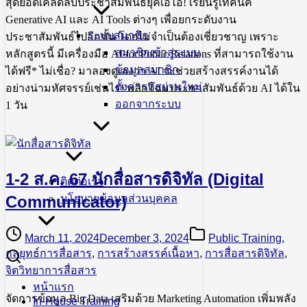
สุดยอดเคล็ดลับประชาสัมพันธ์ยุคเอไอ! เรียนรู้เทคนิค
Generative AI และ AI Tools ต่างๆ เพื่อยกระดับงาน
ระบบสมาชิก
ประชาสัมพันธ์ไปอีกขั้น โดยไม่จำเป็นต้องเชี่ยวชาญ เพราะ
สมาชิกเข้าสู่ระบบ
หลักสูตรนี้ มีเครื่องมือ AI for Public Relations ที่สามารถใช้งาน
ข้อมูลสมาชิก
ได้ฟรี* ไม่เชื่อ? มาลองดูเองว่า AI จะช่วยสร้างสรรค์งานได้
ตั้งค่ารหัสผ่านใหม่
อย่างน่ามหัศจรรย์เช่นไร! พลิกโฉมประชาสัมพันธ์ด้วย AI ได้ใน
ออกจากระบบ
1 วัน
1-2 ส.ค. 67 นักสื่อสารดิจิทัล (Digital
ติดต่อเรา
Communicator)
นโยบายข้อมูลส่วนบุคคล
March 11, 2024
December 3, 2024
Public Training
,
กลยุทธ์การสื่อสาร
,
การสร้างสรรค์เนื้อหา
,
การสื่อสารดิจิทัล
,
จิตวิทยาการสื่อสาร
หน้าแรก
จัดการข้อมูล Big Data เสริมด้วย Marketing Automation เพิ่มพลัง
In-House Training