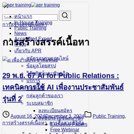
Skip
to
Search
Search
content
หน้าแรก
for:
In-House Training
การสร้างสรรค์เนื้อหา
Public Training
News
Accredited Expert
การสร้างสรรค์เนื้อหา
FAQs
เกี่ยวกับ APR
สมัครอบรมออนไลน์
ข้อมูลโดยสรุป
วิสัยทัศน์และพันธกิจ
29 พ.ย. 67 AI for Public Relations :
บริการ
เทคนิคการใช้ AI เพื่องานประชาสัมพันธ์
พันธมิตร
กลุ่มลูกค้าของเรา
รุ่นที่ 2
ระบบสมาชิก
ลงทะเบียนสมัคร
August 16, 2024
December 3, 2024
Public Training
,
สิทธิประโยชน์สมาชิก
การสร้างสรรค์เนื้อหา
,
การสื่อสารดิจิทัล
Exclusive Papers
Free Webinar