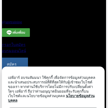
ด่วน 094-663-
3331
Line Official
@aprtraining
กรอกใบสมัคร
อบรมออนไลน์
สมัคร
อบรม
ออนไลน์
เอพีอาร์ อบรมสัมมนา ใช้คุกกี้ เพื่อจัดการข้อมูลส่วนบุคคล
และนำเสนอประสบการณ์ที่ดีที่สุดให้กับผู้เข้าชมเว็บไซต์
ของเรา หากท่านใช้บริการโดยไม่มีการปรับเปลี่ยนตั้งค่า
ขอใบเสนอ
ใดๆ เอพีอาร์ ถือว่าท่านอนุญาตยินยอมที่จะรับคุกกี้บน
ราคาอบรม
เว็บไซต์และนโยบายข้อมูลส่วนบุคคล
นโยบายข้อมูลส่วน
บุคคล
ภายในองค์กร