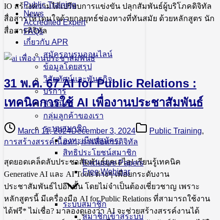
Public Training
IO สร้างความได้เปรียบการแข่งขัน ปลุกสัมพันธ์ผู้บริโภคดิจิทัล
News
สื่อสารให้โดนใจด้วยกลยุทธ์ช่องทางที่ทันสมัย ด้วยหลักสูตร นัก
Accredited Expert
สื่อสารดิจิทัล
FAQs
เกี่ยวกับ APR
สมัครอบรมออนไลน์
ข้อมูลโดยสรุป
วิสัยทัศน์และพันธกิจ
31 พ.ค. 67 AI for Public Relations :
บริการ
เทคนิคการใช้ AI เพื่องานประชาสัมพันธ์
พันธมิตร
กลุ่มลูกค้าของเรา
ระบบสมาชิก
March 11, 2024
December 3, 2024
Public Training
,
ลงทะเบียนสมัคร
การสร้างสรรค์เนื้อหา
,
การสื่อสารดิจิทัล
สิทธิประโยชน์สมาชิก
สุดยอดเคล็ดลับประชาสัมพันธ์ยุคเอไอ! เรียนรู้เทคนิค
Exclusive Papers
Free Webinar
Generative AI และ AI Tools ต่างๆ เพื่อยกระดับงาน
ประชาสัมพันธ์ไปอีกขั้น โดยไม่จำเป็นต้องเชี่ยวชาญ เพราะ
หลักสูตรนี้ มีเครื่องมือ AI for Public Relations ที่สามารถใช้งาน
ระบบสมาชิก
ได้ฟรี* ไม่เชื่อ? มาลองดูเองว่า AI จะช่วยสร้างสรรค์งานได้
สมาชิกเข้าสู่ระบบ