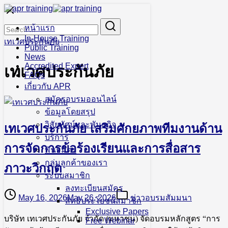
Skip
to
Search
Search
content
หน้าแรก
for:
In-House Training
เทเวศประกันภัย
Public Training
News
Accredited Expert
เทเวศประกันภัย
FAQs
เกี่ยวกับ APR
สมัครอบรมออนไลน์
ข้อมูลโดยสรุป
วิสัยทัศน์และพันธกิจ
เทเวศประกันภัย เสริมศักยภาพทีมงานด้าน
บริการ
การจัดการข้อร้องเรียนและการสื่อสาร
พันธมิตร
กลุ่มลูกค้าของเรา
ภาวะวิกฤต
ระบบสมาชิก
ลงทะเบียนสมัคร
May 16, 2026
May 26, 2026
ข่าวอบรมสัมมนา
สิทธิประโยชน์สมาชิก
Exclusive Papers
บริษัท เทเวศประกันภัย จำกัด (มหาชน) จัดอบรมหลักสูตร “การ
Free Webinar