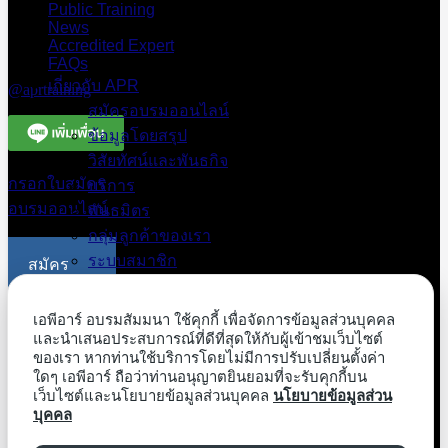
Public Training
ด่วน 094-663-
News
3331
Accredited Expert
FAQs
Line Official
เกี่ยวกับ APR
@aprtraining
สมัครอบรมออนไลน์
ข้อมูลโดยสรุป
วิสัยทัศน์และพันธกิจ
กรอกใบสมัคร
บริการ
อบรมออนไลน์
พันธมิตร
กลุ่มลูกค้าของเรา
ระบบสมาชิก
สมัคร
ลงทะเบียนสมัคร
อบรม
สิทธิประโยชน์สมาชิก
ออนไลน์
เอพีอาร์ อบรมสัมมนา ใช้คุกกี้ เพื่อจัดการข้อมูลส่วนบุคคล
Exclusive Papers
และนำเสนอประสบการณ์ที่ดีที่สุดให้กับผู้เข้าชมเว็บไซต์
Free Webinar
ของเรา หากท่านใช้บริการโดยไม่มีการปรับเปลี่ยนตั้งค่า
ขอใบเสนอ
ใดๆ เอพีอาร์ ถือว่าท่านอนุญาตยินยอมที่จะรับคุกกี้บน
ราคาอบรม
เว็บไซต์และนโยบายข้อมูลส่วนบุคคล
นโยบายข้อมูลส่วน
บุคคล
ระบบสมาชิก
ภายในองค์กร
สมาชิกเข้าสู่ระบบ