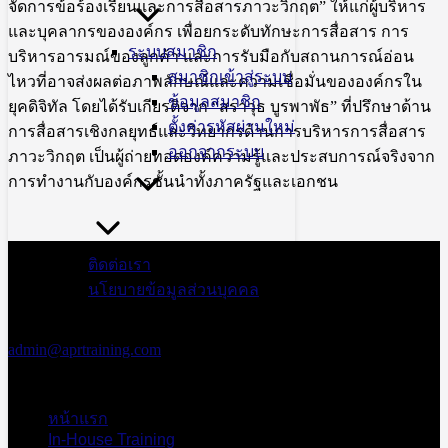
จัดการข้อร้องเรียนและการสื่อสารภาวะวิกฤต” ให้แก่ผู้บริหาร
และบุคลากรขององค์กร เพื่อยกระดับทักษะการสื่อสาร การ
ระบบสมาชิก
บริหารอารมณ์ของลูกค้า และการรับมือกับสถานการณ์อ่อน
สมาชิกเข้าสู่ระบบ
ไหวที่อาจส่งผลต่อภาพลักษณ์และความเชื่อมั่นขององค์กรใน
ข้อมูลสมาชิก
ยุคดิจิทัล โดยได้รับเกียรติจาก “สราวุธ บูรพาพัธ” ที่ปรึกษาด้าน
ตั้งค่ารหัสผ่านใหม่
การสื่อสารเชิงกลยุทธ์และวิทยากรด้านการบริหารการสื่อสาร
ออกจากระบบ
ภาวะวิกฤต เป็นผู้ถ่ายทอดองค์ความรู้และประสบการณ์จริงจาก
การทำงานกับองค์กรชั้นนำทั้งภาครัฐและเอกชน
สอบถามข้อมูล
ติดต่อเรา
เพิ่มเติม
นโยบายข้อมูลส่วนบุคคล
เอพีอาร์ อบรม
สัมมนา
admin@aprtraining.com
โทรศัพท์ 02-
575-2415-7 ต่อ
15-16
หน้าแรก
โทรศัพท์สาย
In-House Training