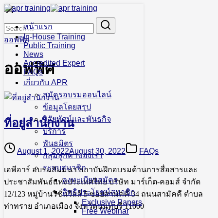
Skip
to
Search
Search
content
หน้าแรก
for:
In-House Training
ออฟฟิศ
Public Training
News
Accredited Expert
ออฟฟิศ
FAQs
เกี่ยวกับ APR
สมัครอบรมออนไลน์
ข้อมูลโดยสรุป
วิสัยทัศน์และพันธกิจ
ที่อยู่สำนักงาน
บริการ
พันธมิตร
August 1, 2022
August 30, 2022
FAQs
กลุ่มลูกค้าของเรา
ระบบสมาชิก
เอพีอาร์ อบรมสัมมนา สถาบันฝึกอบรมด้านการสื่อสารและ
ลงทะเบียนสมัคร
ประชาสัมพันธ์แห่งประเทศไทย บริษัท มาร์เก็ต-คอมส์ จำกัด
สิทธิประโยชน์สมาชิก
12/123 หมู่บ้านวิชั่นวิลล์ 5 ซอยสามัคคี 34 ถนนสามัคคี ตำบล
Exclusive Papers
ท่าทราย อำเภอเมือง จังหวัดนนทุบรี 11000
Free Webinar