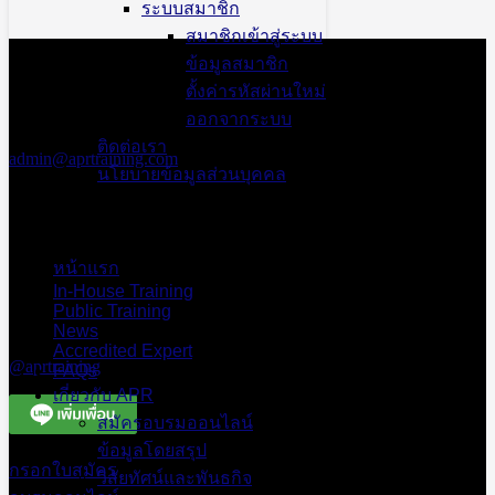
ระบบสมาชิก
สมาชิกเข้าสู่ระบบ
สอบถามข้อมูล
ข้อมูลสมาชิก
เพิ่มเติม
ตั้งค่ารหัสผ่านใหม่
เอพีอาร์ อบรม
ออกจากระบบ
สัมมนา
ติดต่อเรา
admin@aprtraining.com
นโยบายข้อมูลส่วนบุคคล
โทรศัพท์ 02-
575-2415-7 ต่อ
15-16
โทรศัพท์สาย
หน้าแรก
ด่วน 094-663-
In-House Training
3331
Public Training
News
Line Official
Accredited Expert
@aprtraining
FAQs
เกี่ยวกับ APR
สมัครอบรมออนไลน์
ข้อมูลโดยสรุป
กรอกใบสมัคร
วิสัยทัศน์และพันธกิจ