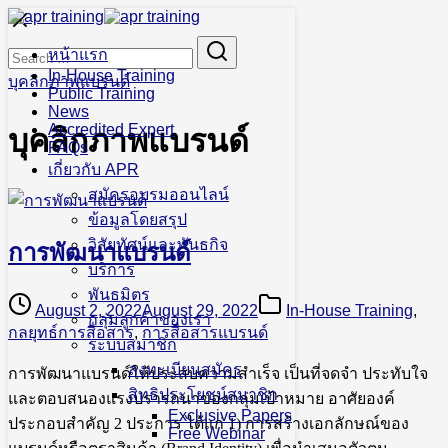
Skip
to
Search
Search
content
หน้าแรก
for:
In-House Training
บุคลิกภาพแบรนด์
Public Training
News
Accredited Expert
บุคลิกภาพแบรนด์
FAQs
เกี่ยวกับ APR
สมัครอบรมออนไลน์
ข้อมูลโดยสรุป
วิสัยทัศน์และพันธกิจ
การพัฒนาแบรนด์
บริการ
พันธมิตร
August 2, 2022
August 29, 2022
In-House Training
,
กลุ่มลูกค้าของเรา
กลยุทธ์การสื่อสาร
,
การสื่อสารแบรนด์
ระบบสมาชิก
ลงทะเบียนสมัคร
การพัฒนาแบรนด์ให้ประสบความสำเร็จ เป็นที่จดจำ ประทับใจ
สิทธิประโยชน์สมาชิก
และตอบสนองแรงปรารถนาของกลุ่มเป้าหมาย อาศัยองค์
Exclusive Papers
ประกอบสำคัญ 2 ประการ ได้แก่ 1) การสร้างเอกลักษณ์ของ
Free Webinar