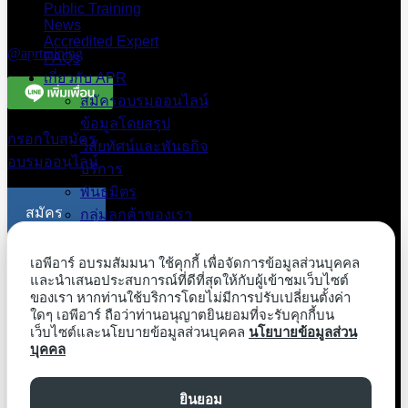
3331
Public Training
News
Line Official
Accredited Expert
@aprtraining
FAQs
เกี่ยวกับ APR
สมัครอบรมออนไลน์
ข้อมูลโดยสรุป
กรอกใบสมัคร
วิสัยทัศน์และพันธกิจ
อบรมออนไลน์
บริการ
พันธมิตร
สมัคร
กลุ่มลูกค้าของเรา
อบรม
ระบบสมาชิก
ออนไลน์
ลงทะเบียนสมัคร
เอพีอาร์ อบรมสัมมนา ใช้คุกกี้ เพื่อจัดการข้อมูลส่วนบุคคล
และนำเสนอประสบการณ์ที่ดีที่สุดให้กับผู้เข้าชมเว็บไซต์
สิทธิประโยชน์สมาชิก
ของเรา หากท่านใช้บริการโดยไม่มีการปรับเปลี่ยนตั้งค่า
Exclusive Papers
ขอใบเสนอ
ใดๆ เอพีอาร์ ถือว่าท่านอนุญาตยินยอมที่จะรับคุกกี้บน
Free Webinar
ราคาอบรม
เว็บไซต์และนโยบายข้อมูลส่วนบุคคล
นโยบายข้อมูลส่วน
บุคคล
ภายในองค์กร
ระบบสมาชิก
ยินยอม
สมาชิกเข้าสู่ระบบ
ขอใบ