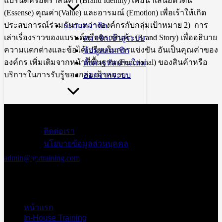
แบรนด์หรือตราสินค้า (Brand Identity) เพื่อนำเสนอตัวตน
(Essense) คุณค่า(Value) และอารมณ์ (Emotion) เพื่อเร้าให้เกิด
ประสบการณ์ร่วมกันระหว่างองค์กรกับกลุ่มเป้าหมาย 2) การ
ระบบสมาชิก
เล่าเรื่องราวของแบรนด์หรือตราสินค้า (Brand Story) เพื่ออธิบาย
สมาชิกเข้าสู่ระบบ
ความแตกต่างและข้อได้เปรียบในการแข่งขัน อันเป็นคุณค่าของ
ข้อมูลสมาชิก
องค์กร เพิ่มเติมจากหน้าที่พื้นฐาน (Functional) ของสินค้าหรือ
ตั้งค่ารหัสผ่านใหม่
บริการในการรับรู้ของกลุ่มเป้าหมาย
ออกจากระบบ
สอบถามข้อมูล
เพิ่มเติม
ติดต่อเรา
เอพีอาร์ อบรม
นโยบายข้อมูลส่วนบุคคล
สัมมนา
admin@aprtraining.com
โทรศัพท์ 02-
575-2415-7 ต่อ
15-16
โทรศัพท์สาย
หน้าแรก
ด่วน 094-663-
In-House Training