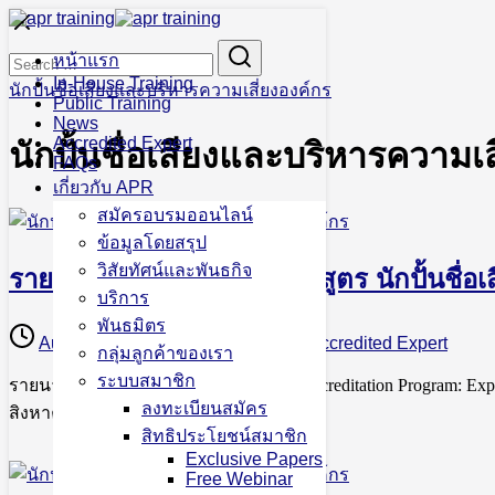
Skip
to
Search
Search
content
หน้าแรก
for:
In-House Training
นักปั้นชื่อเสียงและบริหารความเสี่ยงองค์กร
Public Training
News
Accredited Expert
นักปั้นชื่อเสียงและบริหารความเส
FAQs
เกี่ยวกับ APR
สมัครอบรมออนไลน์
ข้อมูลโดยสรุป
วิสัยทัศน์และพันธกิจ
รายชื่อผู้ผ่านการรับรองหลักสูตร นักปั้นชื
บริการ
พันธมิตร
August 17, 2023
March 2, 2024
Accredited Expert
กลุ่มลูกค้าของเรา
ระบบสมาชิก
รายนามผู้ได้รับวุฒิบัตรรับรองคุณภาพ Accreditation Program: Exper
ลงทะเบียนสมัคร
สิงหาคม 2566
สิทธิประโยชน์สมาชิก
Exclusive Papers
Free Webinar