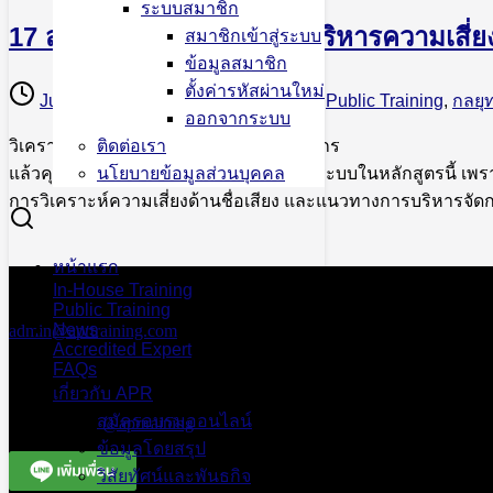
ระบบสมาชิก
17 ส.ค. นักปั้นชื่อเสียงและบริหารความเสี
สมาชิกเข้าสู่ระบบ
ข้อมูลสมาชิก
ตั้งค่ารหัสผ่านใหม่
June 21, 2023
December 3, 2024
Public Training
,
กลยุ
ออกจากระบบ
วิเคราะห์ไว้ก่อน เรื่องสุ่มเสี่ยงชื่อเสียงองค์กร
ติดต่อเรา
แล้วคุณจะปลุกปั้น “ชื่อเสียง” ได้อย่างเป็นระบบในหลักสูตรนี้ เ
นโยบายข้อมูลส่วนบุคคล
การวิเคราะห์ความเสี่ยงด้านชื่อเสียง และแนวทางการบริหารจัดกา
หน้าแรก
สอบถามข้อมูลเพิ่มเติม
In-House Training
เอพีอาร์ อบรมสัมมนา
Public Training
News
admin@aprtraining.com
Accredited Expert
โทรศัพท์ 02-575-2415-7 ต่อ 15-16
FAQs
โทรศัพท์สายด่วน 094-663-3331
เกี่ยวกับ APR
สมัครอบรมออนไลน์
Line Official
@aprtraining
ข้อมูลโดยสรุป
วิสัยทัศน์และพันธกิจ