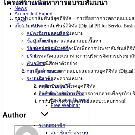
โครงสร้างเนื้อหาการอบรมสัมมนา
Public Training
News
Accredited Expert
การประชาสัมพันธ์ยุคดิจิทัล + การสื่อสารการตลาดแบบผส
FAQs
การประชาสัมพันธ์ดิจิทัล (Digital PR for Service Busin
เกี่ยวกับ APR
นิยามและความหมาย
สมัครอบรมออนไลน์
การพัฒนาและออกแบบเนื้อหา
ข้อมูลโดยสรุป
การพัฒนาเครื่องมือเพื่อการประชาสัมพันธ์ดิจิท
วิสัยทัศน์และพันธกิจ
เทคนิคและแนวทางการบริหารจัดการประชาสัมพั
บริการ
กรณีศึกษาตัวอย่าง
พันธมิตร
การสื่อสารการตลาดแบบผสมผสานยุคดิจิทัล (Digital IM
กลุ่มลูกค้าของเรา
นิยามและความหมาย
ระบบสมาชิก
พฤติกรรมผู้บริโภคยุคดิจิทัล
ลงทะเบียนสมัคร
การบริหารจัดการสื่อสารการตลาดเพื่อธุรกิจบร
สิทธิประโยชน์สมาชิก
Exclusive Papers
การบริหารความสัมพันธ์และประสบการณ์
Free Webinar
Author
ระบบสมาชิก
สมาชิกเข้าสู่ระบบ