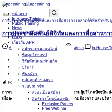
Skip
to
Search
Search
content
หน้าแรก
for:
In-House Training
การประชาสัมพันธ์ดิจิทัลและการสื่อสารการตลาดดิจิทัลสำหรับธุ
Public Training
News
การประชาสัมพันธ์ดิจิทัลและการสื่อสารการ
Accredited Expert
FAQs
เกี่ยวกับ APR
August 1, 2022
August 29, 2022
Admin
In-House T
สมัครอบรมออนไลน์
ข้อมูลโดยสรุป
Facebook
วิสัยทัศน์และพันธกิจ
Twitter
บริการ
Line
พันธมิตร
กลุ่มลูกค้าของเรา
Post Views:
126
ระบบสมาชิก
การเปลี่ยนแปลงของเทคโนโลยีและพฤติกรรมผู้บริโภคปัจจุบัน ส่
ลงทะเบียนสมัคร
เมื่อองค์กรต้องตอบโจทย์ทั้งภาพลักษณ์ ความต้องการ และบริหา
สิทธิประโยชน์สมาชิก
Exclusive Papers
Free Webinar