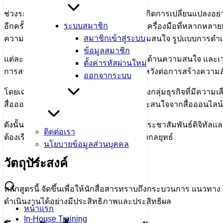
ช่วงระยะเวลา 3 ปีที่ผ่านมา วงการสื่อสารเกิดการเปลี่ยนแปลงอย่า
ระบบสมาชิก
อีกครั้ง อย่างเห็นได้ชัด ด้วยการผสมผสานเครื่องมือที่หลากหลายม
สมาชิกเข้าสู่ระบบ
ความหลากหลายและแตกต่างกันตามความสนใจ รูปแบบการดำเนิ
ข้อมูลสมาชิก
แต่ละแบรนด์ต่างต้องแข่งขัน ช่วงชิง ทั้งในด้านความสนใจ และเวล
ตั้งค่ารหัสผ่านใหม่
การสร้างการรับรู้ ความสนใจแล้ว ยังคาดหวังต่อการสร้างความ
ออกจากระบบ
โดยเฉพาะอย่างยิ่ง ธุรกิจบริการ เป็นอีกหนึ่งกลุ่มธุรกิจที่มีคว
สื่อออฟไลน์ มักจะเลือกประเด็นที่สาธารณะสนใจจากสื่อออนไล
ดังนั้น การเรียนรู้แนวทางการพัฒนา การประชาสัมพันธ์ดิจิทัลและ
ติดต่อเรา
ต้องเรียนรู้ เพื่อเติบโตขึ้นเป็น นักสื่อสารเชิงกลยุทธ์
นโยบายข้อมูลส่วนบุคคล
วัตถุประสงค์
หลักสูตรนี้ จัดขึ้นเพื่อให้นักสื่อสารทราบถึงกระบวนการ แนวทา
ดำเนินงานได้อย่างมีประสิทธิภาพและประสิทธิผล
หน้าแรก
In-House Training